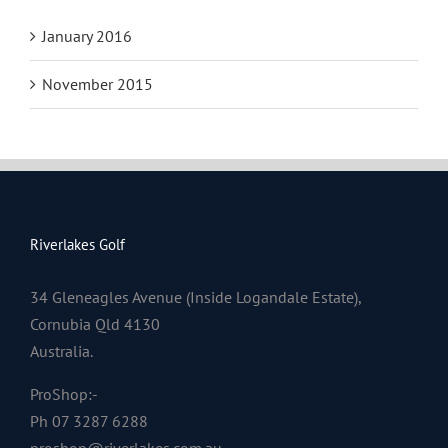
January 2016
November 2015
Riverlakes Golf
34 Gleneagles Avenue (Inside Logandale Estate),
Cornubia Qld 4130
Australia.
ProShop:-
Ph 07 3287 6288