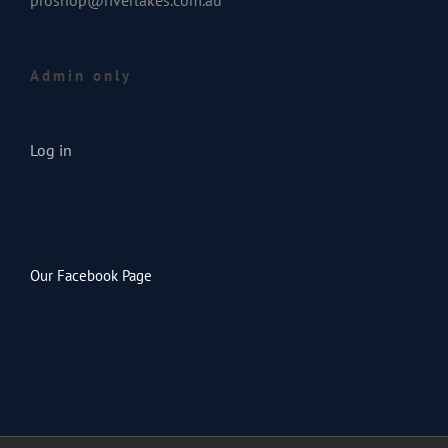
proshop@riverlakes.com.au
Admin only
Log in
Our Facebook Page