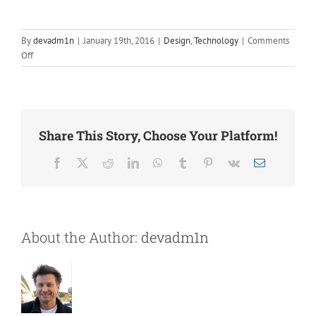
By
devadm1n
|
January 19th, 2016
|
Design
,
Technology
|
Comments
on
Off
Nullam
neque
sapien
pharetra
Share This Story, Choose Your Platform!
Facebook
X
Reddit
LinkedIn
WhatsApp
Tumblr
Pinterest
Vk
Email
About the Author:
devadm1n